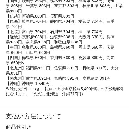
【関東】茨城県:803円、栃木県:803円、群馬県:803円、埼玉
県:803円、千葉県:803円、東京都:803円、神奈川県:803円、山梨
県:803円
【信越】新潟県:803円、長野県:803円
【東海】岐阜県:704円、静岡県:704円、愛知県:704円、三重
県:704円
【北陸】富山県:704円、石川県:704円、福井県:704円
【近畿】京都府:638円、滋賀県:638円、大阪府:638円、兵庫
県:638円、奈良県:638円、和歌山県:638円
【中国】鳥取県:660円、島根県:660円、岡山県:660円、広島
県:660円、山口県:660円
【四国】徳島県:660円、香川県:660円、愛媛県:660円、高知
県:660円<
【北九州】福岡県:891円、佐賀県:891円、長崎県:891円、大分
県:891円
【南九州】熊本県:891円、宮崎県:891円、鹿児島県:891円
【沖縄】沖縄県:1,540円
※送付先1件につき、お買い上げ金額税込5,400円以上で送料無料
になります。（ただし北海道・沖縄715円）
支払い方法について
商品代引き