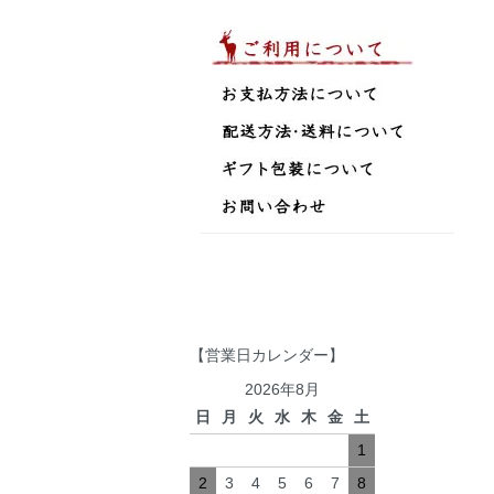
【営業日カレンダー】
2026年8月
日
月
火
水
木
金
土
1
2
3
4
5
6
7
8