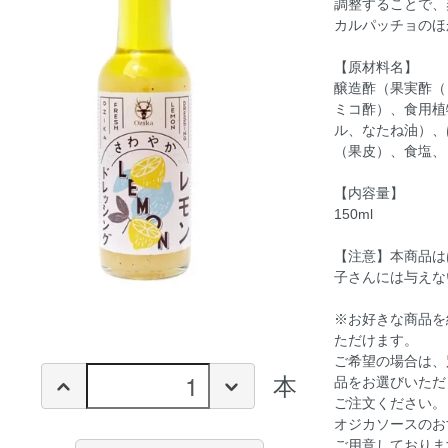
調整することで、
カルパッチョのほ
【原材料名】
醸造酢（果実酢（
ミコ酢）、食用植
ル、なたね油）、
（果皮）、食塩、
【内容量】
150ml
【注意】本商品は
子さんには与えな
※お好きな商品を
ただけます。
ご希望の場合は、
本
品をお選びいただ
ご注文ください。
オジカソースのお
ご用意しておりま